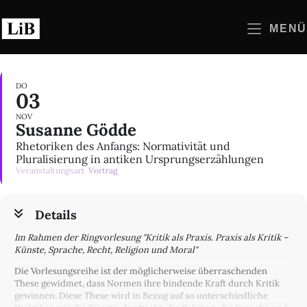
Zum
Inhalt
MENÜ
springen
DO
03
NOV
Susanne Gödde
Rhetoriken des Anfangs: Normativität und
Pluralisierung in antiken Ursprungserzählungen
Veranstaltungsart
Vortrag
Details
Im Rahmen der Ringvorlesung "Kritik als Praxis. Praxis als Kritik –
Künste, Sprache, Recht, Religion und Moral"
Die Vorlesungsreihe ist der möglicherweise überraschenden
These gewidmet, dass Normen ihre bindende Kraft durch Kritik
gewinnen. Diese These wird in Bezug auf so unterschiedliche