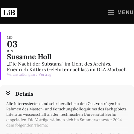
Zum
Inhalt
MENÜ
springen
MO
03
JUN
Susanne Holl
„Die Nacht der Substanz“ im Licht des Archivs.
Friedrich Kittlers Gelehrtennachlass im DLA Marbach
Veranstaltungsart
Vortrag
Details
Alle Interessierten sind sehr herzlich zu den Gastvorträgen im
Rahmen des Master- und Forschungskolloquiums des Fachgebiets
Literaturwissenschaft an der Technischen Universität Berlin
eingeladen. Die Voträge widmen sich im Sommersemester 2024
dem folgenden Thema: