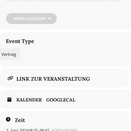
Friedrich Kittler: Literaturwissenschaft im technischen Zeitalter
Die Veranstaltung findet hybrid statt. Der Zoom-Link für eine
Online-Teilnahme wird auf Anfrage zugesendet. E-Mails bitte an
MEHR ANZEIGEN
Daniela Doutch:
doutch@tu-berlin.de
Ort: Raum H 2051, Hauptgebäude der TU Berlin, Straße des 17. Juni
135, 10623 Berlin
Event Type
Vortrag
LINK ZUR VERANSTALTUNG
KALENDER
GOOGLECAL
Zeit
3. Juni 2024
18:15
-
19:45
(GMT+02:00)