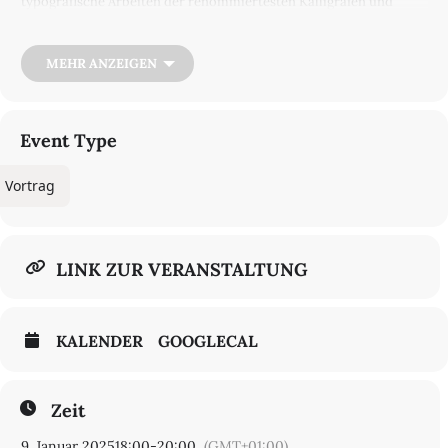
typografische Arbeiten der renommiertesten Kalligrafen und
Schriftgestalterinnen Europas und auch aus Übersee gesammelt.
Die Konzentration liegt auf dem lateinischen Alphabet. Lesbar bis
unkenntlich, mitunter gibt es kaum noch Assoziationen zu
MEHR ANZEIGEN
Buchstaben, so erschließt sich eine ganz neue Welt zwischen
Handschrift und bildnerischem Kunstwerk. Die Grenze ist
fließend, obwohl Kalligrafie primär ein Handwerk ist, auch im
Wortsinn.
Event Type
Eine Veranstaltung in der Reihe
Schrift.Bilder.Schrift.
Notationssysteme im Vergleich
Vortrag
Während der Veranstaltung werden Video- und Bildaufnahmen für
die Öffentlichkeitsarbeit der Staatsbibliothek zu Berlin angefertigt.
Mit Ihrer Anmeldung stimmen Sie der Veröffentlichung zu
nichtkommerziellen Zwecken zu.
LINK ZUR VERANSTALTUNG
KALENDER
GOOGLECAL
Zeit
9. Januar 2025
18:00
-
20:00
(GMT+01:00)