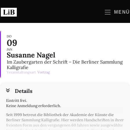
Zum
Inhalt
MENÜ
springen
DO
09
JAN
Susanne Nagel
Im Zaubergarten der Schrift – Die Berliner Sammlung
Kalligrafie
Veranstaltungsart
Vortrag
Details
Eintritt frei.
Keine Anmeldung erforderlich.
Seit 1999 betreut die Bibliothek der Akademie der Künste die
Berliner Sammlung Kalligrafie. Hier werden Handschriften in ihrer
freiesten Form aus den vergangenen 60 Jahren sowie ausgewählte