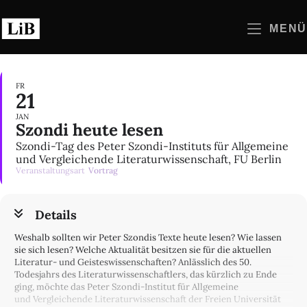
Zum
Inhalt
MENÜ
springen
FR
21
JAN
Szondi heute lesen
Szondi-Tag des Peter Szondi-Instituts für Allgemeine
und Vergleichende Literaturwissenschaft, FU Berlin
Veranstaltungsart
Vortrag
Details
Weshalb sollten wir Peter Szondis Texte heute lesen? Wie lassen
sie sich lesen? Welche Aktualität besitzen sie für die aktuellen
Literatur- und Geisteswissenschaften? Anlässlich des 50.
Todesjahrs des Literaturwissenschaftlers, das kürzlich zu Ende
ging, möchte das Peter Szondi-Institut für Allgemeine
und Vergleichende Literaturwissenschaft der Freien Universität