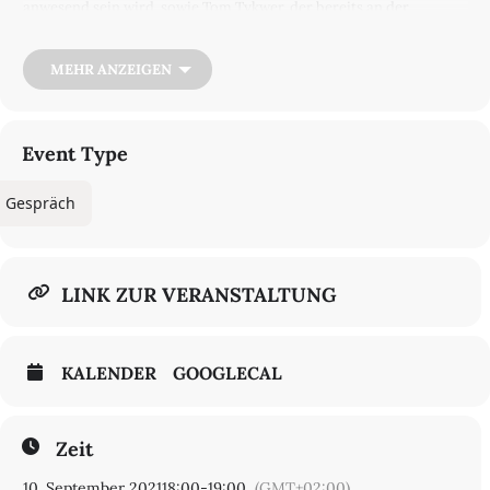
anwesend sein wird, sowie Tom Tykwer, der bereits an der
Wachowski-Serie »Sense8« mitgearbeitet hat, Einblicke in das
Schreiben als Team und die fast schon unmögliche Verwandlung
von einem Drehbuch in einen Film.
MEHR ANZEIGEN
Veranstaltungssprache: Englisch
Die Veranstaltung wird live gestreamt.
Event Type
Moderatio
n
Knut Elstermann
Gespräch
Preis
10 Euro / ermäßigt 6
Ticketinfos
Ticket online kaufen
LINK ZUR VERANSTALTUNG
KALENDER
GOOGLECAL
Zeit
10. September 2021
18:00
-
19:00
(GMT+02:00)