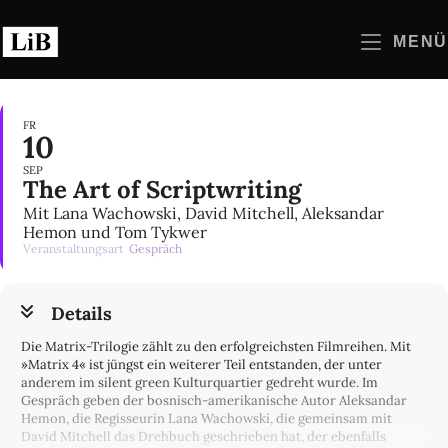
Zum
Inhalt
MENÜ
springen
FR
10
SEP
The Art of Scriptwriting
Mit Lana Wachowski, David Mitchell, Aleksandar
Hemon und Tom Tykwer
Veranstaltungsart
Gespräch
Details
Die Matrix-Trilogie zählt zu den erfolgreichsten Filmreihen. Mit
»Matrix 4« ist jüngst ein weiterer Teil entstanden, der unter
anderem im silent green Kulturquartier gedreht wurde. Im
Gespräch geben der bosnisch-amerikanische Autor Aleksandar
Hemon, die Regisseurin Lana Wachowski, die gemeinsam mit
David Mitchell das Drehbuch geschrieben hat, der ebenfalls