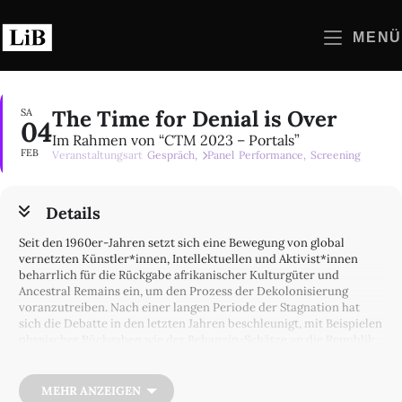
Zum
Inhalt
MENÜ
springen
The Time for Denial is Over
SA
04
Im Rahmen von “CTM 2023 – Portals”
FEB
Veranstaltungsart
Gespräch,
Panel
Performance,
Screening
Details
Seit den 1960er-Jahren setzt sich eine Bewegung von global
vernetzten Künstler*innen, Intellektuellen und Aktivist*innen
beharrlich für die Rückgabe afrikanischer Kulturgüter und
Ancestral Remains ein, um den Prozess der Dekolonisierung
voranzutreiben. Nach einer langen Periode der Stagnation hat
sich die Debatte in den letzten Jahren beschleunigt, mit Beispielen
physischer Rückgaben wie der Behanzin-Schätze an die Republik
Benin oder der Benin-Bronzen an Nigeria. Unzählige Initiativen
von Künstler*innen und Kulturinstitutionen sind weltweit
entstanden, die diesen Restitutionsprozess vorantreiben und
MEHR ANZEIGEN