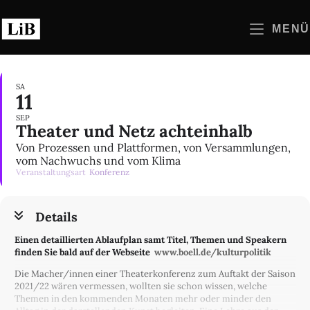
Zum
Inhalt
MENÜ
springen
SA
11
SEP
Theater und Netz achteinhalb
Von Prozessen und Plattformen, von Versammlungen,
vom Nachwuchs und vom Klima
Veranstaltungsart
Konferenz
Details
Einen detaillierten Ablaufplan samt Titel, Themen und Speakern
finden Sie bald auf der Webseite
w
ww.boell.de/kulturpolitik
Die Macher/innen einer Theaterkonferenz zum Auftakt der Saison
2021/22 wären vermessen, wollten sie schon wissen, welche
Themen in den kommenden Monaten mehr oder minder den