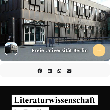
Diskutant*innen: Caspar Battegay, Joela Jacobs, Agnes
Mueller, Jonathan Skolnik
Moderation: Darja Klingenberg
16:00 Ausklang & Abreise
Freie Universität Berlin, Raum 0.1063 (Holzlaube, Fabeckstr. 23/25)
Freie Universität Berlin