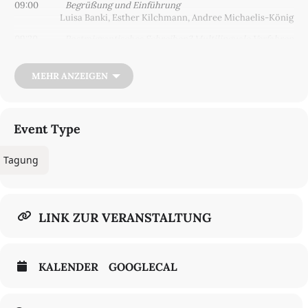
09:00
Begrüßung und Einführung
Luisa Banki, Esther Kilchmann, Andree Michaelis-König
09:30
Postmigrantisches Schreiben? Multilinguale Verfahren
und narrative
Neudeutungen in zeitgenössischer deutsch-
jüdischer Literatur
Godela Weiss-Sussex
MEHR ANZEIGEN
10:30
Un-Orte der Erinnerung in ausgewählter 3G-
Prosa.
Postmemorial, desintegrativ, transnational
Małgorzata Dubrowska
Event Type
11:30 Pause
Tagung
12:00
Suchort Europa. Eran Hollanders Roman
Midnight
Mendel
Alfred Bodenheimer
13:00 Mittagspause
LINK ZUR VERANSTALTUNG
14:30
3G Post-Soviet Writers in Germany and the United
States: Comparative
Perspectives
Jonathan Skolnik
KALENDER
GOOGLECAL
15:30
Being German, Being Jewish: Transkulturelle
Perspektiven auf Identität und Erinnerungskultur in Deutschland
und den USA