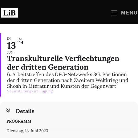
Zum
Inhalt
MENÜ
springen
DI
MI
13
14
JUN
Transkulturelle Verflechtungen
der dritten Generation
6. Arbeitstreffen des DFG-Netzwerks 3G. Positionen
der dritten Generation nach Zweitem Weltkrieg und
Shoah in Literatur und Künsten der Gegenwart
Veranstaltungsart
Tagung
Details
PROGRAMM
Dienstag, 13. Juni 2023