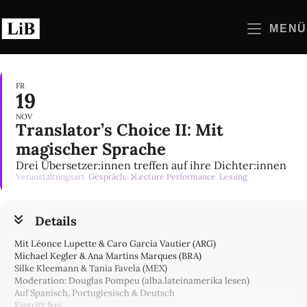
Zum
Inhalt
MENÜ
springen
FR
19
NOV
Translator’s Choice II: Mit
magischer Sprache
Drei Übersetzer:innen treffen auf ihre Dichter:innen
Veranstaltungsart
Gespräch,
Lecture Performance
Lesung
Details
Mit Léonce Lupette & Caro García Vautier (ARG)
Michael Kegler & Ana Martins Marques (BRA)
Silke Kleemann & Tania Favela (MEX)
Moderation: Douglas Pompeu (alba.lateinamerika lesen)
Auf Spanisch, Portugiesisch & Deutsch
Eintritt frei,