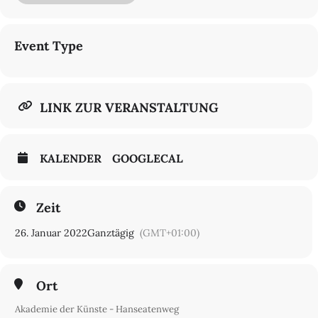
Modalitäten von Macht im militärischen Unterhaltungssektor und
den Folgen verschiedener Formen von Ressourcenausbeutung
stellen die Arbeiten das Wesen von Bildproduktion, Konsum und
technologischen Infrastrukturen infrage.
Event Type
Mit Arbeiten von Annex, Ibiye Camp, Cihad Caner, Tianzhuo Chen,
Stine Deja, Constant Dullaart, Lo-Def Film Factory, Alaa Mansour,
The Underground Division
LINK ZUR VERANSTALTUNG
€ 8/5
Führung: € 2
KALENDER
GOOGLECAL
Zeit
26. Januar 2022
Ganztägig
(GMT+01:00)
Ort
Akademie der Künste - Hanseatenweg