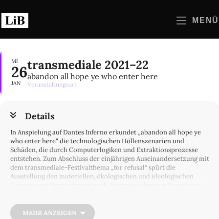
Zum
Inhalt
MENÜ
springen
transmediale 2021–22
MI
26
abandon all hope ye who enter here
JAN
Veranstaltungsart
Details
In Anspielung auf Dantes Inferno erkundet „abandon all hope ye
who enter here“ die technologischen Höllenszenarien und
Schäden, die durch Computerlogiken und Extraktionsprozesse
entstehen. Zum Abschluss der einjährigen Auseinandersetzung mit
dem transmediale-Festivalthema „for refusal“ spürt die
Ausstellung den materiellen, ökologischen und ideologischen
Grenzen von Verweigerung nach. Von misanthropen Narrativen
hin zu falschen Versprechungen des Techno-Solutionismus stellt
sie sich den durch technologische und algorithmische Kräfte
konstruierten Realitäten. Anhand einer kritischen Reflexion der
MEHR ANZEIGEN