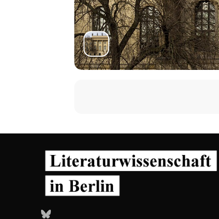
13:15: Mittagessen
14:30: Nicola Gess: ‚Credo quia abs
15:30: Joseph Vogl: Fabulieren, fina
Bluesky