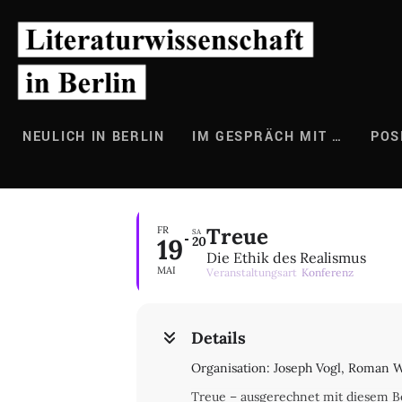
Zum
Inhalt
springen
NEULICH IN BERLIN
IM GESPRÄCH MIT …
POS
Treue
FR
SA
19
20
Die Ethik des Realismus
MAI
Veranstaltungsart
Konferenz
Details
Organisation: Joseph Vogl, Roman 
Treue – ausgerechnet mit diesem B