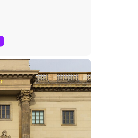
ieg
lling)
Conrad Ferdinand Meyers Das Amulett