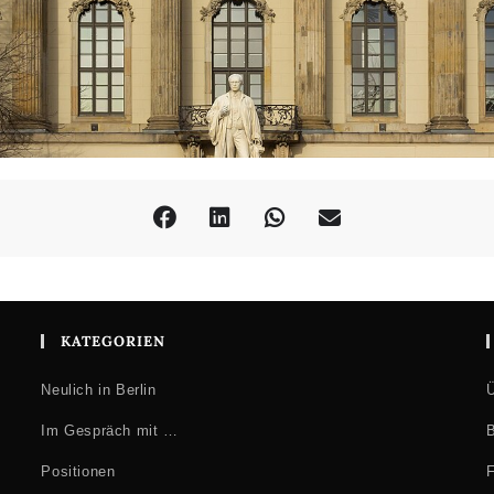
urdum‘. Von der Ethik der Treue zur Ästhetik der Untreue
nzieren
KATEGORIEN
Neulich in Berlin
Ü
Im Gespräch mit …
B
Positionen
F