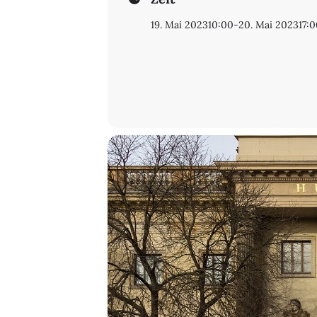
11:15: Roman Widder: Darstellungsang
19. Mai 2023
10:00
-
20. Mai 2023
17:
12:15: Kaffeepause
12:30: Moritz Baßler: Negative Treu
13:30: Mittagspause
15:00: Philippe Roepstorff-Robiano:
16:00: Stephan Brändle: Geschichts
17:00: Kaffepause
17:30: Eva Heubach: ‚Die ungeheure
18:30: Eva Geulen: Treue und Kont
Samstag, 20.05.2023
10:00: Cornelia Zumbusch: Die Grenz
11:00: Ethel Matala de Mazza: Milie
12:00: Kaffepause
12:15: Eva-Maria Konrad: Wer soll