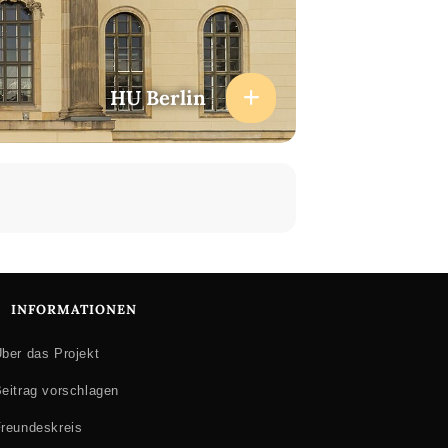
HU Berlin
INFORMATIONEN
ber das Projekt
eitrag vorschlagen
reundeskreis