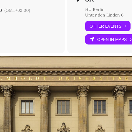
st und Erzählgroll. Paul Heyses F.V.R.I.A.
HU Berlin
00
(GMT+02:00)
Unter den Linden 6
e. Der realistische Held und die leere Mitte
OTHER EVENTS
OPEN IN MAPS
 Ein treuloses Herz. George Sands Kritik an Gustave Flaubert
treue als Fiktion. Theodor Fontane und der Deutsch-Französische Kr
 Wirklichkeitstreue‘: Dante – Hegel – Auerbach
ingenz
en des Realismus: Ethik und Poetik der Sorge (Keller, Coetzee, Ste
utreue. Autosoziobiographik im Naturalismus
 das glauben? Über göttliche Wunder und profane Freundestreue in 