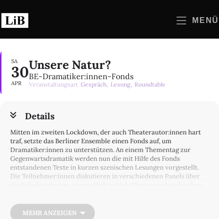
Zum
Inhalt
MENÜ
springen
Unsere Natur?
SA
30
BE-Dramatiker:innen-Fonds
APR
Veranstaltungsart
Gespräch,
Lesung,
Roundtable
Details
Mitten im zweiten Lockdown, der auch Theaterautor:innen hart
traf, setzte das Berliner Ensemble einen Fonds auf, um
Dramatiker:innen zu unterstützen. An einem Thementag zur
Gegenwartsdramatik werden nun die mit Hilfe des Fonds
entstandenen Texte in kurzen szenischen Lesungen vorgestellt.
Die Teilnehmer:innen diskutieren in verschiedenen Panels über
die Schwierigkeiten, unsere Welt mittels Theater zu beschreiben,
schreibend die Zukunft zu denken und das Verhältnis zwischen
Mensch, Natur und Katastrophe auszuloten.
MEHR ANZEIGEN
THEMENTAG KURATIERT VON Amely Joana Haag und Johannes