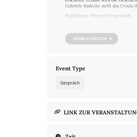
erscheint. Erzählt wird die Geschic
Gabriele Radecke stellt das Ursula-
Begrüßung: Werner Heegewaldt
In deutscher Sprache
€ 7,50/5
MEHR ANZEIGEN
Ticket kaufen
Event Type
Gespräch
LINK ZUR VERANSTALTU
Zeit