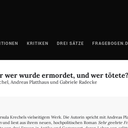
ITIONEN
KRITIKEN
DREI SÄTZE
FRAGEBOGEN.
er wer wurde ermordet, und wer tötete?
chel, Andreas Platthaus und Gabriele Radecke
sula Krechels vielseitigem Werk. Die Autorin spricht mit Andreas Pla
n
und liest aus ihrem neuen, hochpolitischen Roman
Sehr geehrte Fr