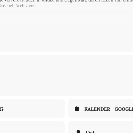
hte von drei Frauen in Antike und Gegenwart, deren Leben von erlitt
Krechel-Archiv vor.
NG
KALENDER
GOOGL
Ort