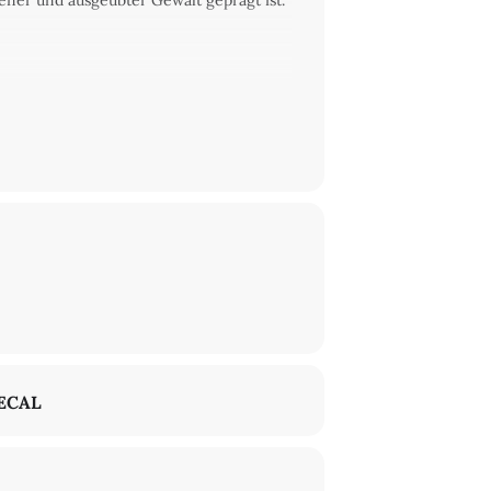
ener und ausgeübter Gewalt geprägt ist.
ECAL