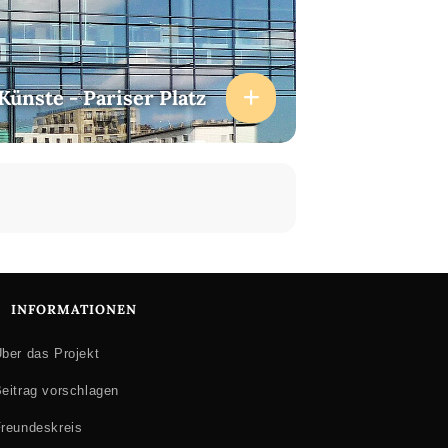
ünste - Pariser Platz
INFORMATIONEN
ber das Projekt
eitrag vorschlagen
reundeskreis