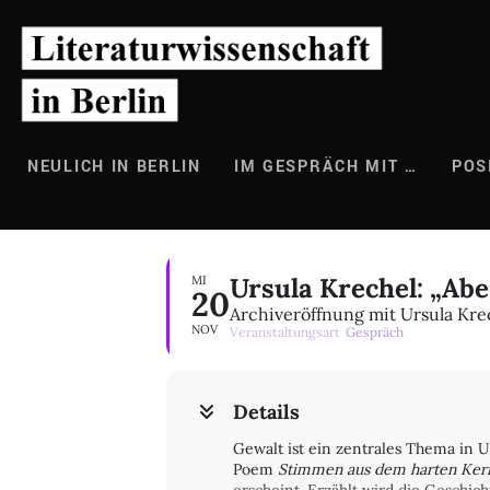
Zum
Inhalt
springen
NEULICH IN BERLIN
IM GESPRÄCH MIT …
POS
Ursula Krechel: „Ab
MI
20
Archiveröffnung mit Ursula Kre
NOV
Veranstaltungsart
Gespräch
Details
Gewalt ist ein zentrales Thema in Ur
Poem
Stimmen aus dem harten Ker