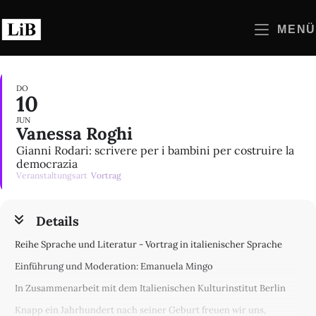
Zum
Inhalt
MENÜ
springen
DO
10
JUN
Vanessa Roghi
Gianni Rodari: scrivere per i bambini per costruire la
democrazia
Veranstaltungsart
Vortrag
Details
Reihe Sprache und Literatur - Vortrag in italienischer Sprache
Einführung und Moderation: Emanuela Mingo
In Zusammenarbeit mit dem Italienischen Kulturinstitut Berlin
Knapp ein Jahrhundert nach seiner Geburt freuen wir uns,