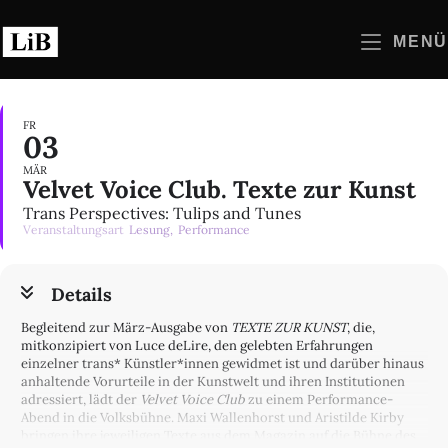
Zum
Inhalt
MENÜ
springen
FR
03
MÄR
Velvet Voice Club. Texte zur Kunst
Trans Perspectives: Tulips and Tunes
Veranstaltungsart
Lesung,
Performance
Details
Begleitend zur März-Ausgabe von
TEXTE ZUR KUNST
, die,
mitkonzipiert von Luce deLire, den gelebten Erfahrungen
einzelner trans* Künstler*innen gewidmet ist und darüber hinaus
anhaltende Vorurteile in der Kunstwelt und ihren Institutionen
adressiert, lädt der
Velvet Voice Club
zu einem Performance-
Abend in die Volksbühne. Maxi Wallenhorst und Aristilde Kirby
bringen ihre jeweiligen Texte aus dem Magazin auf die Bühne des