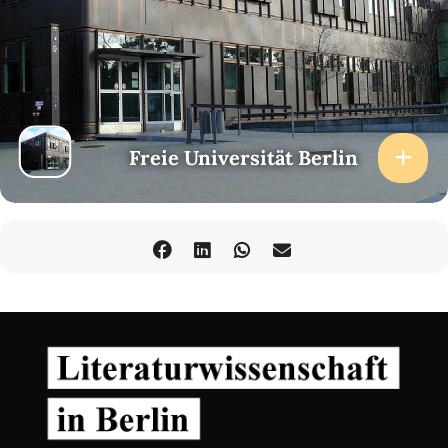
Am Beginn der Vorlesungsreihe steht eine Podiumsdiskussion mit
dem ehemaligen Rektor der FU Berlin, Prof. Dr. Peter-André Alt,
Präsident der Hochschulrektorenkonferenz, der Autorin Kathrin
Röggla, Professorin an der Kunsthochschule für Medien, Köln und
stellvertretende Präsidentin der Berliner Akademie der Künste,
sowie mit dem Regisseur und Autor Andres Veiel und der
Komponistin Mayako Kubo.
Freie Universität Berlin