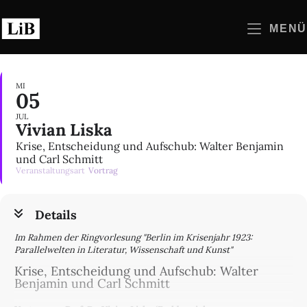
Zum
Inhalt
MENÜ
springen
MI
05
JUL
Vivian Liska
Krise, Entscheidung und Aufschub: Walter Benjamin
und Carl Schmitt
Veranstaltungsart
Vortrag
Details
Im Rahmen der Ringvorlesung "Berlin im Krisenjahr 1923:
Parallelwelten in Literatur, Wissenschaft und Kunst"
Krise, Entscheidung und Aufschub: Walter
Benjamin und Carl Schmitt