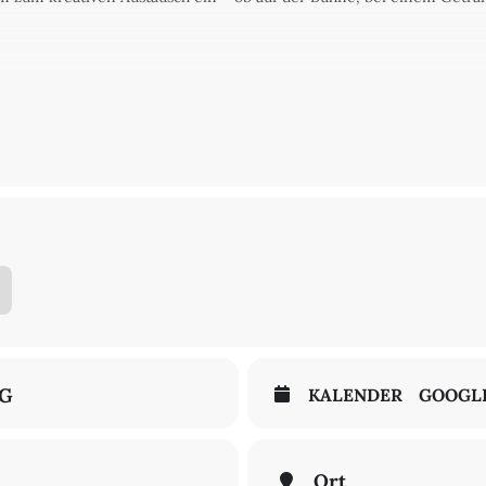
E AKADEMIE, Berliner Künstlerprogramm des DAAD, silent green Kult
e
NG
KALENDER
GOOGL
Ort