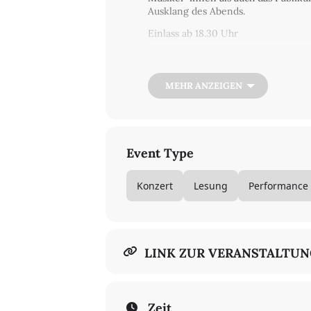
Ausklang des Abends.
Einlass ab 18.30 Uhr
Kooperation: Haus für Poesie, JUNG
Wiepersdorf
MEHR ANZEIGEN
In deutscher und englischer Sprach
€ 9/7
Event Type
Konzert
Lesung
Performance
LINK ZUR VERANSTALTU
Zeit