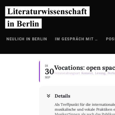
Zum
Inhalt
springen
NEULICH IN BERLIN
IM GESPRÄCH MIT …
POS
Vocations: open spa
DI
30
Veranstaltungsart
Konzert,
Lesung,
Perf
SEP
Details
Als Treffpunkt für die internationa
musikalische und vokale Praktiken e
Musiker*innen als auch das Publiku