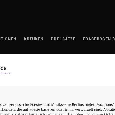
ITIONEN
KRITIKEN
DREI SÄTZE
FRAGEBOGEN.
ces
ormance
le, zeitgenössische Poesie- und Musikszene Berlins bietet „Vocations
rkunden, die auf Poesie basieren oder in ihr verwurzelt sind. „Vocat
m zum kreativen Austausch ein – ob auf der Bühne, bei einem Geträ