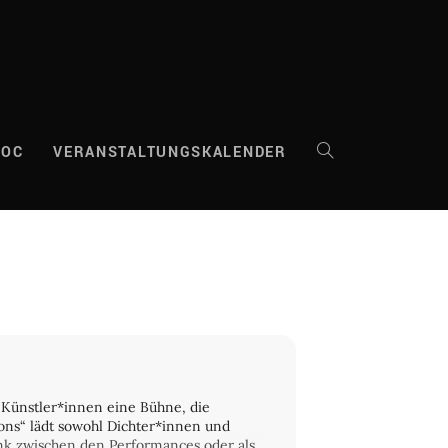
DOC
VERANSTALTUNGSKALENDER
WEBSITE-
SUCHE
UMSCHALTEN
“ Künstler*innen eine Bühne, die
ions“ lädt sowohl Dichter*innen und
nk zwischen den Performances oder als