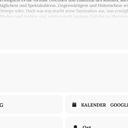
 ermöglicht es die formale Offenheit und Elastizität des Romans, all
ltäglichem und Spektakulärem, Gegenwärtigem und Historischem wird
förmig« wäre. Doch was was macht seine Faszination aus, was ermögl
e Medien und Archive und: wird es nicht langsam Zeit ihn zu überwin
ischer Gastprofessorin 2022), Theresia Enzensberger und Jakob Nolt
mit dem Peter-Szondi-Institut für Allgemeine und Vergleichende Lit
NG
KALENDER
GOOGL
Ort