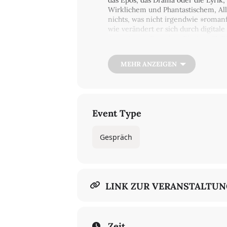
das Epos, das Drama oder die Lyrik,
Wirklichem und Phantastischem, Al
nichts, was nicht irgendwie »roman
wie verändert er sich durch digital
Autor:innen Dorothee Elmiger (S. F
Wolfgang Hottner.
Eine Veranstaltung in Kooperation 
MEHR ANZEIGEN
Universität Berlin
8 € / erm. 5 €
Tickets
Event Type
Gespräch
LINK ZUR VERANSTALTU
Zeit