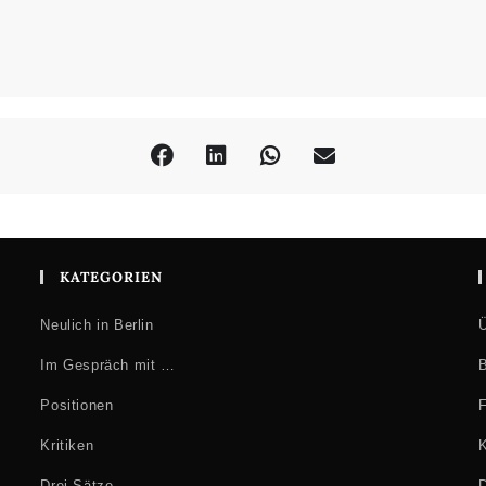
KATEGORIEN
Neulich in Berlin
Ü
Im Gespräch mit …
B
Positionen
F
Kritiken
K
Drei Sätze
D