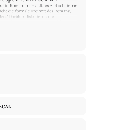
es Mögliche zu verhandeln: Von
 in Romanen erzählt, es gibt scheinbar
icht die formale Freiheit des Romans,
den? Darüber diskutieren die
e mit dem Literaturwissenschaftler
eraturwissenschaft der Freien
ECAL