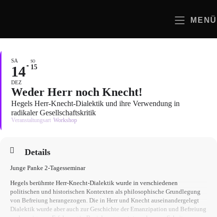
Zum
Inhalt
MENÜ
springen
SA
SO
14
15
DEZ
Weder Herr noch Knecht!
Hegels Herr-Knecht-Dialektik und ihre Verwendung in
radikaler Gesellschaftskritik
Veranstaltungsart
Workshop
Details
Junge Panke 2-Tagesseminar
Hegels berühmte Herr-Knecht-Dialektik wurde in verschiedenen
politischen und historischen Kontexten als philosophische Grundlegung
von Befreiung herangezogen. Die in Herr und Knecht auseinandergelegt
Dialektik wurde aber auch zur Geschichte der Emanzipation und Befreiung