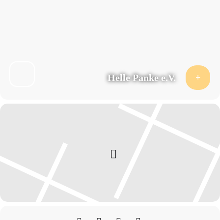
Beziehungen einem sprachliche vermittelten kollektiven
Aushandlungsprozess zu unterstellen. Wohnt beiden Positionen ein
Moment von Wahrheit inne, so gilt es diese als Einheit zu fassen. Meine
These ist, dass ein entsprechendes Model anhand von Hegels Herr-Knecht-
Dialektik entwickelt werden kann.
Kurze Pause
11:15 – 12:30 Uhr:
Helle Panke e.V.
Absolute Loslösung und absolutes Verhaftetsein: Malabou und Butler
über Herr und Knecht
Lilja Walliser
Der Vortrag wird die Re-Lektüren der Herr-Knecht-Dialektik von Judith
Butler und Catherine Malabou besprechen. Butler hat in
Psyche der
Macht
(1997) eine innovative Lesart der Herr-Knecht-Dialektik vorgelegt,
die das Thema der Substitution des Körpers und des endlichen in der Welt-
seins des Herren durch die Delegation körperlicher Arbeit an den Knecht
behandelt. Anschließend an diesen Gedanken der Ablösung vom eigenen
lebendigen Körper durch Substitution entwickelt Butler die These, dass die
Internalisierung des Herren durch den Knecht die Angst vor einem
unendlichen Prozess der Enteignung und Überschreibung ist. Denn
während der Knecht seine eigene Signatur in den bearbeiteten Dingen zu
finden scheint, wird diese Signatur doch zugleich durch die Übergabe an