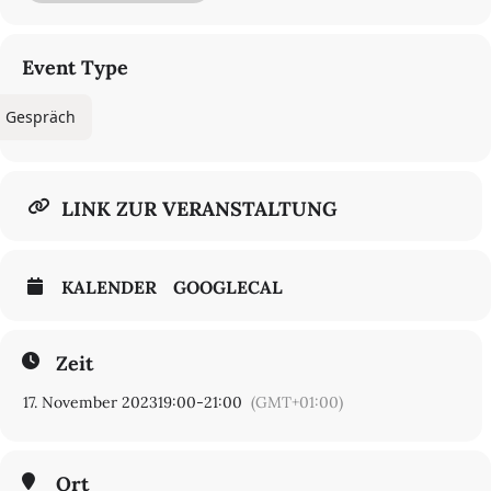
Impuls: Christoph Hochhäusler (Regisseur)
mit Malve Lippmann (ŠİNEMA TRANSTOPIA), Rainer Rother
(Deutsche Kinemathek), Stefanie Schulte Strathaus (Arsenal), u. a.
Event Type
Moderation: Hannah Pilarczyk
Gespräch
Begrüßung: Jeanine Meerapfel
In deutscher Sprache
€ 6/4
LINK ZUR VERANSTALTUNG
KALENDER
GOOGLECAL
Zeit
17. November 2023
19:00
-
21:00
(GMT+01:00)
Ort