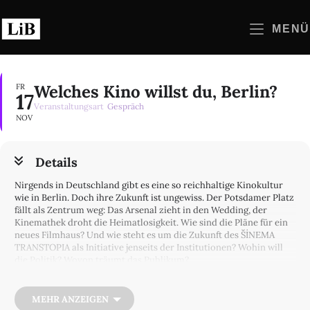
Zum
Inhalt
MENÜ
springen
Welches Kino willst du, Berlin?
FR
17
Veranstaltungsart
Gespräch
NOV
Details
Nirgends in Deutschland gibt es eine so reichhaltige Kinokultur
wie in Berlin. Doch ihre Zukunft ist ungewiss. Der Potsdamer Platz
fällt als Zentrum weg: Das Arsenal zieht in den Wedding, der
Kinemathek droht die Heimatlosigkeit. Wie sind die Pläne für ein
neues Filmhaus? Und wie steht es um die Zukunft des ŠİNEMA
TRANSTOPIA als Initiative jenseits der Institutionen? Wohin will
die Politik? Wovon träumt das Publikum?
Eine gemeinsame Veranstaltung mit dem Verband der Deutschen
Filmkritik e.V.
MEHR ANZEIGEN