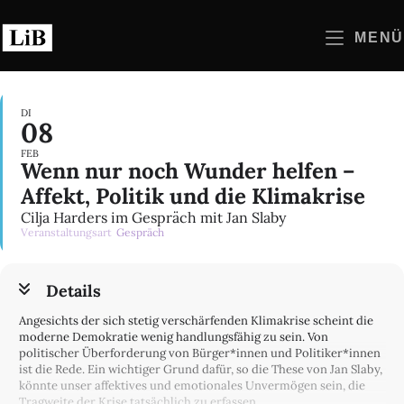
Zum
Inhalt
MENÜ
springen
DI
08
FEB
Wenn nur noch Wunder helfen –
Affekt, Politik und die Klimakrise
Cilja Harders im Gespräch mit Jan Slaby
Veranstaltungsart
Gespräch
Details
Angesichts der sich stetig verschärfenden Klimakrise scheint die
moderne Demokratie wenig handlungsfähig zu sein. Von
politischer Überforderung von Bürger*innen und Politiker*innen
ist die Rede. Ein wichtiger Grund dafür, so die These von Jan Slaby,
könnte unser affektives und emotionales Unvermögen sein, die
Tragweite der Krise tatsächlich zu erfassen.