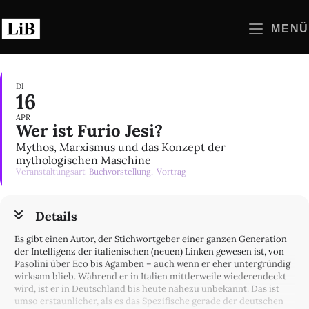
Zum
Inhalt
MENÜ
springen
DI
16
APR
Wer ist Furio Jesi?
Mythos, Marxismus und das Konzept der
mythologischen Maschine
Veranstaltungsart
Buchvorstellung,
Vortrag
Details
Es gibt einen Autor, der Stichwortgeber einer ganzen Generation
der Intelligenz der italienischen (neuen) Linken gewesen ist, von
Pasolini über Eco bis Agamben – auch wenn er eher untergründig
wirksam blieb. Während er in Italien mittlerweile wiederendeckt
wird, ist er in Deutschland bis heute nahezu unbekannt. Das ist
umso erstaunlicher, als es das Spezifische gerade der deutschen