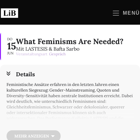
Zum
Inhalt
MENÜ
springen
What Feminisms Are Needed?
DO
15
Mit LASTESIS & Bafta Sarbo
JUN
Veranstaltungsart
Gespräch
Details
Feministische Ansätze erfahren in den letzten Jahren einen
kulturellen Siegeszug: Gender-Mainstreaming, Quoten und
Diversity-Sensitivität haben zentrale Institutionen erreicht. Dabei
wird deutlich, wie unterschiedlich Feminismen sind:
Gleichheitsfeminismus, Schwarzer oder dekolonialer, queerer
oder intersektionaler Feminismus können sich auch
widersprechen. Das Performance-Kollektiv LASTESIS und die
Sozialwissenschaftlerin Bafta Sarbo diskutieren, von welchen
Feminismen wir uns distanzieren und welche wir für die Zukunft
produktiv machen sollten.
MEHR ANZEIGEN