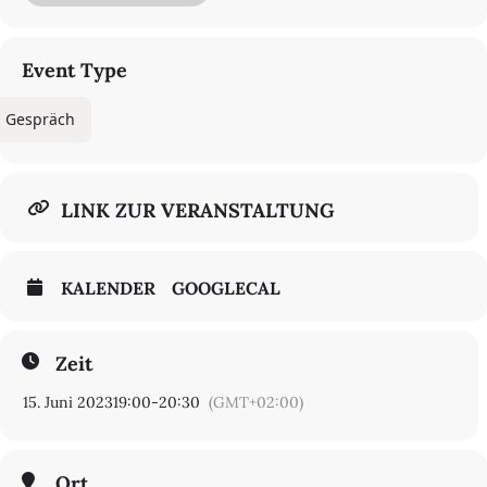
Do 22.6.2023, 19:00 / HAU2
Kombi-Ticket: drei Vorstellungen für 35,00€, ermäßigt 25,00€
Event Type
(ausgenommen: “Feminisms Reclaiming Life: An Internationalist
Gathering”)Tickets
Gespräch
LINK ZUR VERANSTALTUNG
KALENDER
GOOGLECAL
Zeit
15. Juni 2023
19:00
-
20:30
(GMT+02:00)
Ort