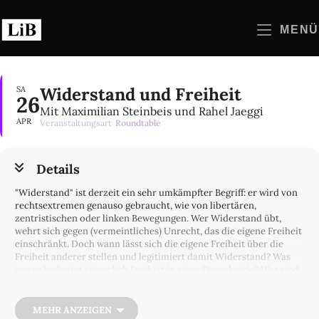
Zum
Inhalt
MENÜ
springen
Widerstand und Freiheit
SA
26
Mit Maximilian Steinbeis und Rahel Jaeggi
APR
Veranstaltungsart
Roundtable
Details
"Widerstand" ist derzeit ein sehr umkämpfter Begriff: er wird von
rechtsextremen genauso gebraucht, wie von libertären,
zentristischen oder linken Bewegungen. Wer Widerstand übt,
wehrt sich gegen (vermeintliches) Unrecht, das die eigene Freiheit
einschränkt. Doch wann lässt sich die eigene Freiheit über die
Freiheit anderer stellen und legitimiert damit Widerstand? Was
genau bedeutet eigentlich Freiheit in einer Demokratie? Was sind
demokratische Widerstandsformen, was undemokratische? Und
wann ist Widerstand geboten, wann legitim?
MEHR ANZEIGEN