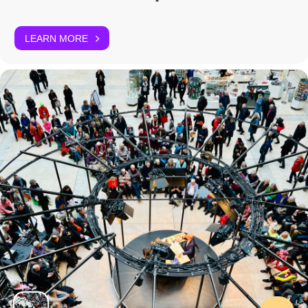
Weitere Informationen: Preis: 5,00 EUR / 2,50 EUR ermäßigt. Im
Anschluss an die Veranstaltung besteht die Möglichkeit zu einem
exklusiven Besuch der Ausstellung "Nach der Natur" im Humboldt
LEARN MORE
Labor. Dauer: 90 min. In deutscher Sprache. Ort: Saal 1, EG.
Rollstuhlgerecht.
Titel/Credits: Mauer der Casa di Giulietta, Verona
© Lorenzo
Gaudenzi