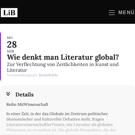
Zum
Inhalt
MENÜ
springen
MO
28
MÄR
Wie denkt man Literatur global?
Zur Verflechtung von Zeitlichkeiten in Kunst und
Literatur
Veranstaltungsart
Roundtable
Details
Reihe MitWissenschaft
In einer Zeit, in der das Globale im Zentrum politischer,
ökonomischer und kultureller Debatten steht, fragen
Literaturwissenschaftler*innen, wie Literatur als globales
Phänomen zu verstehen ist. Die globale Perspektive, die der