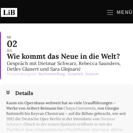
Zum
Inhalt
MENÜ
springen
MI
02
JUL
Wie kommt das Neue in die Welt?
Gespräch mit Dietmar Schwarz, Rebecca Saunders,
Detlev Glanert und Sara Glojnarić
Veranstaltungsart
Buchvorstellung,
Gespräch,
Konzert
Details
Kaum ein Opernhaus weltweit hat so viele Uraufführungen –
Werke von Aribert Reimann bis
Chaya Czernowin
, von Giorgio
Battistelli bis Keyvan Chemirani – auf die Bühne gebracht, wie seit
2012 die Deutsche Oper Berlin in der Intendanz von
Dietmar
Schwarz
. Gleich in der ersten Spielzeit eröffnete er mit der
Tischlerei dem zeitgenössischen Musiktheater eine neue, alleine