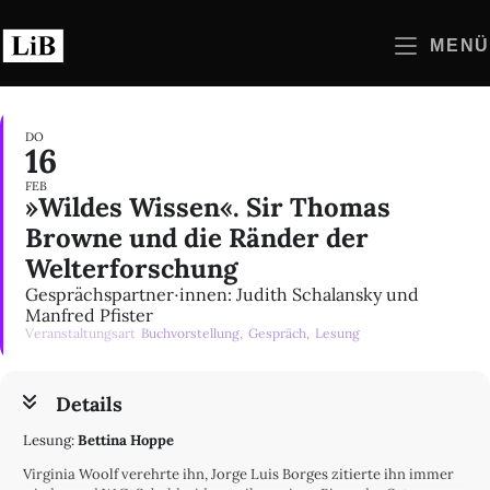
Zum
Inhalt
MENÜ
springen
DO
16
FEB
»Wildes Wissen«. Sir Thomas
Browne und die Ränder der
Welterforschung
Gesprächspartner∙innen: Judith Schalansky und
Manfred Pfister
Veranstaltungsart
Buchvorstellung,
Gespräch,
Lesung
Details
Lesung:
Bettina Hoppe
Virginia Woolf verehrte ihn, Jorge Luis Borges zitierte ihn immer