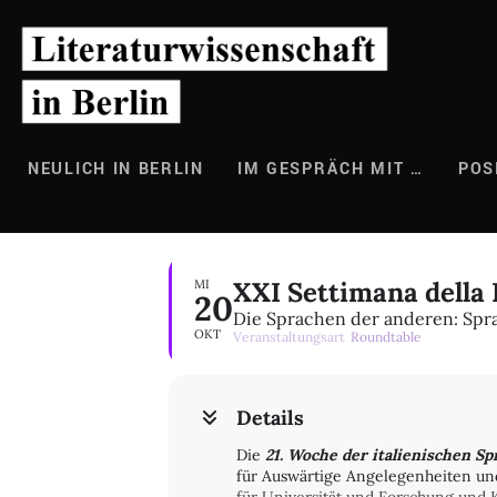
Zum
Inhalt
springen
NEULICH IN BERLIN
IM GESPRÄCH MIT …
POS
XXI Settimana della 
MI
20
Die Sprachen der anderen: Spr
OKT
Veranstaltungsart
Roundtable
Details
Die
21. Woche der italienischen Sp
für Auswärtige Angelegenheiten und