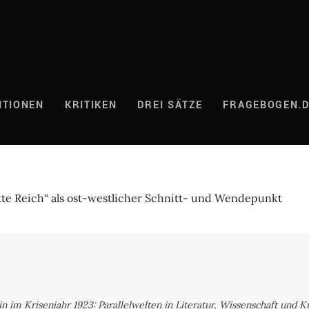
ITIONEN
KRITIKEN
DREI SÄTZE
FRAGEBOGEN.
tte Reich“ als ost-westlicher Schnitt- und Wendepunkt
 im Krisenjahr 1923: Parallelwelten in Literatur, Wissenschaft und K