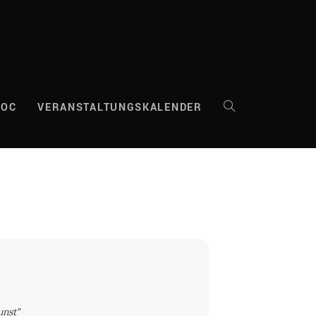
DOC
VERANSTALTUNGSKALENDER
WEBSITE-
SUCHE
UMSCHALTEN
unst"