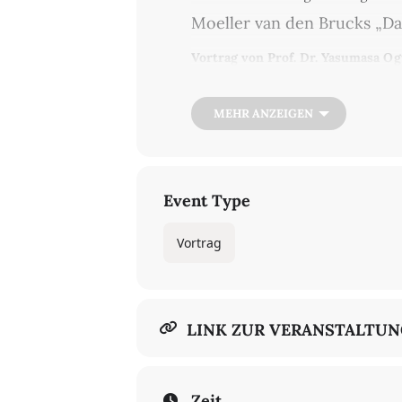
Moeller van den Brucks „Da
Vortrag von Prof. Dr. Yasumasa Og
MEHR ANZEIGEN
Nach Volker Ulrichs historischem Ab
Revue „Im Rausch des Aufruhrs“ hä
die gegenwärtige Weltlage mit ihre
gesellschaftlichen Problemen und d
Event Type
registrierenden gewaltsam ausgetra
anbahnendes Krisenjahr zu sehen.
Vortrag
Die dem Krisenjahr 1923 gewidmete 
selben historischen Moment abzeich
Ausflüchte herausarbeiten, in dene
sich zu ihr verhielten oder sich ih
Jahr zuvor vom Erscheinen von Joyce
LINK ZUR VERANSTALTU
Aufmerksamkeit und Anerkennung g
durch geistige und künstlerische Le
befragen und zu würdigen erscheint
für eine breitere interessierte Öffe
Zeit