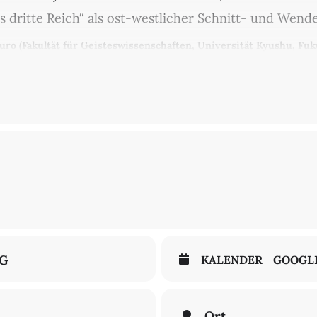
s dritte Reich“ als ost-westlicher Schnitt- und Wen
uro (Fakultät für Geisteswissenschaften, Universität Kyushu, Fuk
riss „Deutschland 1923. Das Jahr am Abgrund“ und Christian Bommariu
ufen sich auf dem Sachbuchmarkt Neuerscheinungen, die das Krisenj
m akuten Krisenpotential, so können und sollen durchaus Parallele
en wirtschaftlichen Folgen von Klimawandel, Pandemie und dem Krie
genen Konflikte und politischen Umbrüche machen es nicht schwer, 
Ringvorlesung möchte stattdessen auf die Vielfalt der Diskurse und 
neten und Bahn brachen. Sie möchte verschiedene Antworten, Aktivi
n und mit denen Künstler:innen, Autor:innen und Wissenschaftler:inn
r entgegen zu stemmen suchten. Außerordentliche sprachliche und gei
’ „Ulysses“ bis hin zur Würdigung der Relativitätstheorie durch die 
NG
KALENDER
GOOGL
efunden. Umso größer waren die Anstrengungen im Krisenjahr 19
istungen als unanfechtbar unter Beweis zu stellen. Diese Leistungen 
 gerade angesichts der Auseinandersetzung mit den gegenwärtigen 
ntlichkeit überaus lohnenswert.
Ort