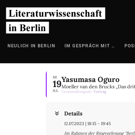
Zum
Inhalt
springen
NEULICH IN BERLIN
IM GESPRÄCH MIT …
POS
Yasumasa Oguro
MI
19
Moeller van den Brucks „Das dri
JUL
Veranstaltungsart
Vortrag
Details
12.07.2023 | 18:15 - 19:45
Im Rahmen der Ringvorlesung "Berlin