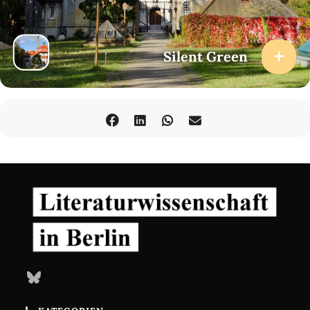
Реквием по Еве / Requiem for Eve
ARM 2024 | 1 min | Director: Anna-Maria Chernigovskaya | Poem:
Requiem for Eve | Poet: Hayk Ryan
Silent Green
零零點零零分 / Midnight, the Zero Hour
TWN 2025 | 10 min | Director: Ye Mimi | Poem: Midnight, the Zero
Hour | Poet: Ye Mimi
Open Line
NGA 2023 | 1 min | Director: David Osaodion Odiase | Poem: Open
Line | Poet: David Odiase
Ort:silent green
Gerichtstraße 35, 13347 Berlin
Eintritt:9/7 €
→ Tickets buchen
Bluesky