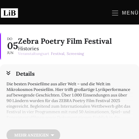
Zum
Inhalt
MENÜ
springen
Zebra Poetry Film Festival
DO
05
Histories
JUN
Veranstaltungsart
Festival,
Screening
Details
Die besten Poesiefilme aus aller Welt – und die Welt im
Mikrokosmos Poesiefilm. Hier trifft großartige Lyrikperformance
auf bewegende Geschichten. Über 1.000 Einsendungen aus über
90 Ländern wurden für das ZEBRA Poetry Film Festival 2025
eingereicht. Begleitend zum Internationalen Wettbewerb gibt das
Festival in vier Programmen mit rund 50 Animationen, Spiel- und
Experimentalfilmen sowie Dokumentationen Einblick in die
Diversität der Poesiefilmszene. Filmemacher:innen und
Dichter:innen hinterfragen Geschichte wie aktuelle politische
Verhältnisse und erkunden Identitäten und die immer aktuelle
MEHR ANZEIGEN