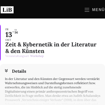
Zum
Inhalt
MENÜ
springen
FR
SA
13
14
OKT
Zeit & Kybernetik in der Literatur
& den Künsten
Veranstaltungsart
Workshop
Details
In der Literatur und den Künsten der Gegenwart werden verstärkt
Wahrnehmungsweisen und Darstellungsformen reflektiert bzw.
entworfen, die im Hinblick auf die stetig zunehmende
Digitalisierung einen primär anthropozentrischen Begriff von
Zeitlichkeit in Frage stellen. Man denke etwa an Judith Schalanskys
Prosawerk „Verzeichnis einiger Verluste“ (2018), in dem über das
Schreiben von Listen eine Zeitlogik des Während entwickelt wird,