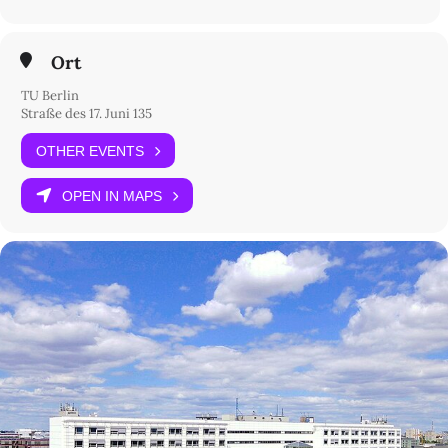
diskursive Formation beschrieben werden, deren Ursachen und
Implikationen auf kybernetische Debatten der 1940er und 1950er
Jahre zurückgehen. Für den informationstheoretischen Ansatz der
Ort
Kybernetik war die Dimension der Zeit essentiell, um einerseits
menschliches und maschinelles Verhalten in Form von Input und
TU Berlin
Output zu beschreiben und zu operationalisieren (vgl. Henning
Straße des 17. Juni 135
Schmidgen 2004) und andererseits lineare Zeitstrukturen neu zu
denken, um zukünftige Verhaltensmuster von Mensch und
OTHER EVENTS
Maschine zu optimieren. Max Bense unterstellte den
„kybernetischen Maschinen“ 1951 dabei ein besonderes
OPEN IN MAPS
Zeitverhältnis, da sie Additionen oder Subtraktionen in
„fünfmillionstel Sekunde“ vornehmen können: „[S]ie arbeite[n] in
den Feinstrukturen, in den Mikroverläufen der Zeit, die durch
menschliches Handeln oder Denken nicht ausgenützt werden
können. Desgleichen reicht unsere Vorstellungskraft nicht aus,
Vorgänge in solche infinitesimalen Zeitbezirke zusammengerückt
zu denken.“ (Max Bense, Metatechnik einer Maschine, S. 212f.)
Die Schriften von Norbert Wiener hatten schon damals einen
großen Einfluss auf Künstler:innen, die sich von dem neuen Ansatz
der Kybernetik in der Informationstechnologie und der damit
einhergehenden zukunftsorientierten und technologiebasierten
Neubewertung von Zeitlichkeit inspirieren ließen (vgl. Pamela M.
Lee 2002). Angesichts der grundlegenden technologischen