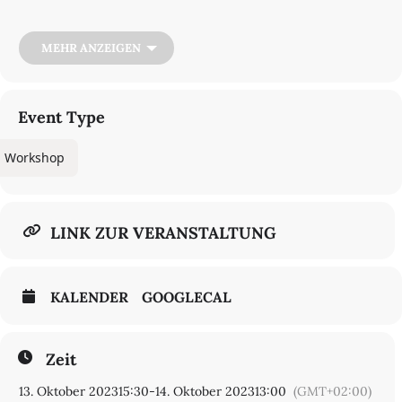
eine Wahrnehmungsform der Gleichzeitigkeit, unter der
unterschiedslos
alles
verarbeitet und gespeichert wird, was ins
System eingespeist wird; oder an Jeremy Shaws filmische Arbeiten
MEHR ANZEIGEN
in der Ausstellung „Quantification Trilogy“ (2018), die
Randgesellschaften der Zukunft dokumentieren, die auf
unterschiedliche Weise Transzendenz erfahren. In
(pseudo-)wissenschaftlicher Manier werden drei vermeintlich
Event Type
zukünftige Lebenswelten erzählt, deren jeweilige Schauplätze
jedoch an vergangene Zeiten erinnern.
Workshop
Jenseits künstlerischer Diskurse, sind die philosophische
Bewegung des spekulativen Realismus (vgl. Quentin Meillassoux
2008) oder die neue linke Politik des Akzelerationismus (vgl. Nick
Srnicek, Alex Williams 2016) aktuelle Beispiele dafür, wie der
LINK ZUR VERANSTALTUNG
Mensch als Instanz von (Zeit-)Wissen in Frage gestellt wird. Unter
den Bedingungen des digitalen Informationszeitalters, in dem
Google uns und unsere Wünsche immer besser zu kennen scheint
als wir uns selbst, KI-Algorithmen lernfähig sind und
KALENDER
GOOGLECAL
Quantentechnologien einen Punkt erreicht haben, an dem ein
Quantensimulator tatsächlich alle möglichen Zukunftstrajektorien
gleichzeitig durchspielen kann (vgl. Farzad Ghafari et al. 2019),
wird die Vorstellung von der Zukunft als einem vom Menschen
Zeit
gestaltbaren Möglichkeitsraum in Frage gestellt.
13. Oktober 2023
15:30
-
14. Oktober 2023
13:00
(GMT+02:00)
Diese vielseitige Beschäftigung mit Zeitlichkeit kann als eine