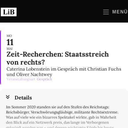
Zum
Inhalt
MENÜ
springen
MO
11
MAI
Zeit-Recherchen: Staatsstreich
von rechts?
Caterina Lobenstein im Gespräch mit Christian Fuchs
und Oliver Nachtwey
Veranstaltungsart
Gespräch
Details
Im Sommer 2020 standen sie auf den Stufen des Reichstags:
Reichsbürger, Verschwörungsgläubige, militante Rechtsextreme.
Was auf viele wie ein bizarres Spektakel wirkte, gab in Wahrheit
den Blick auf ein Netzwerk preis, das lange im Verborgenen
geknüpft worden war – und dessen wichtigste Köpfe bis heute