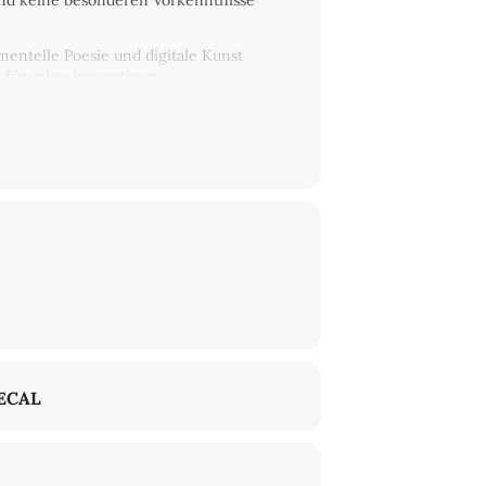
sind keine besonderen Vorkenntnisse
rimentelle Poesie und digitale Kunst
l für seine innovativen,
ECAL