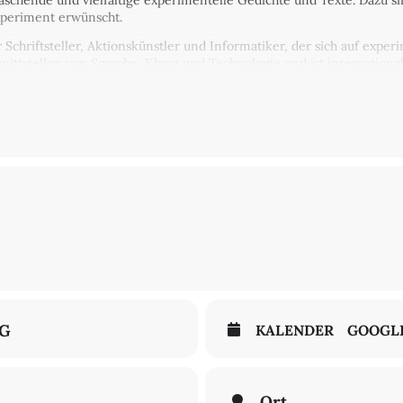
aschende und vielfältige experimentelle Gedichte und Texte. Dazu 
xperiment erwünscht.
er Schriftsteller, Aktionskünstler und Informatiker, der sich auf expe
Schnittstellen von Sprache, Klang und Technologie und ist internationa
nnt.
eten Teilnehmenden per Mail wenige Tage vorher zugeschickt.
NG
KALENDER
GOOGL
Ort