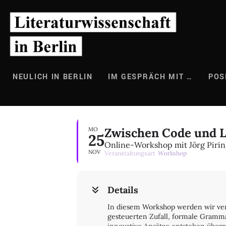
Zum
Inhalt
springen
NEULICH IN BERLIN
IM GESPRÄCH MIT …
POS
Zwischen Code und L
MO
25
Online-Workshop mit Jörg Pirin
NOV
Veranstaltungsart
Workshop
Details
In diesem Workshop werden wir ver
gesteuerten Zufall, formale Gramma