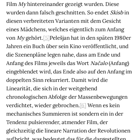
Film
My
hintereinander gezeigt wurden. Diese
wurden dann falsch geschnitten. So endet
Skisb
in
diesen verbreiteten Varianten mit dem Gesicht
eines Mädchens, welches eigentlich zum Anfang
von
My
gehört.
[5]
Pelešjan hat in den späten 1980er
Jahren ein Buch über sein Kino veröffentlicht, und
die Szenenpläne legen nahe, dass am Ende und
Anfang des Films jeweils das Wort
Načalo
(Anfang)
eingeblendet wird, das Ende also auf den Anfang im
doppelten Sinn rekurriert. Damit wird die
Linearität, die sich in der weitgehend
chronologischen Abfolge der Massenbewegungen
verdichtet, wieder gebrochen.
[6]
Wenn es kein
mechanisches Summieren ist sondern ein in der
Tendenz pulsierender, atmender Film, der
gleichzeitig die lineare Narration der Revolutionen
aufbricht, was bedeutet das für die dargestellten