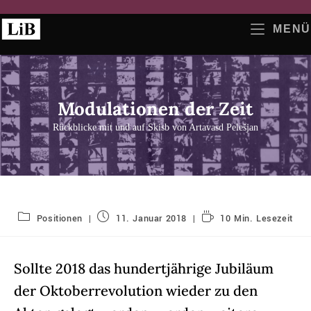
Zum
Inhalt
MENÜ
springen
Modulationen der Zeit
Rückblicke mit und auf Skisb von Artavasd Pelešjan
Beitrags-
Beitrag
Lesedauer:
Positionen
11. Januar 2018
10 Min. Lesezeit
Kategorie:
veröffentlicht:
Sollte 2018 das hundertjährige Jubiläum
der Oktoberrevolution wieder zu den