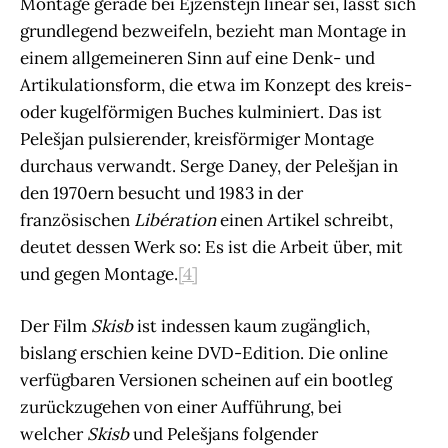
Montage gerade bei Ejzenštejn linear sei, lässt sich
grundlegend bezweifeln, bezieht man Montage in
einem allgemeineren Sinn auf eine Denk- und
Artikulationsform, die etwa im Konzept des kreis-
oder kugelförmigen Buches kulminiert. Das ist
Pelešjan pulsierender, kreisförmiger Montage
durchaus verwandt. Serge Daney, der Pelešjan in
den 1970ern besucht und 1983 in der
französischen
Libération
einen Artikel schreibt,
deutet dessen Werk so: Es ist die Arbeit über, mit
und gegen Montage.
[4]
Der Film
Skisb
ist indessen kaum zugänglich,
bislang erschien keine DVD-Edition. Die online
verfügbaren Versionen scheinen auf ein bootleg
zurückzugehen von einer Aufführung, bei
welcher
Skisb
und Pelešjans folgender