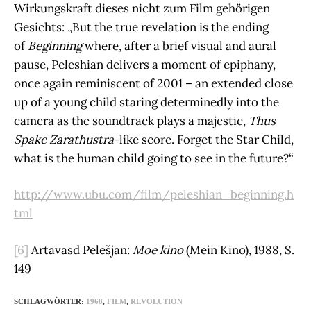
Wirkungskraft dieses nicht zum Film gehörigen
Gesichts: „But the true revelation is the ending
of
Beginning
where, after a brief visual and aural
pause, Peleshian delivers a moment of epiphany,
once again reminiscent of 2001 – an extended close
up of a young child staring determinedly into the
camera as the soundtrack plays a majestic,
Thus
Spake Zarathustra
-like score. Forget the Star Child,
what is the human child going to see in the future?“
http://www.ubu.com/film/peleshian_beginning.h
tml
[6]
Artavasd Pelešjan:
Moe kino
(Mein Kino), 1988, S.
149
SCHLAGWÖRTER
:
1968
,
FILM
,
REVOLUTION