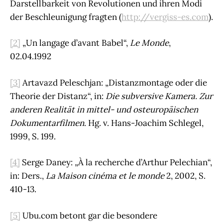
Darstellbarkeit von Revolutionen und ihren Modi
der Beschleunigung fragten (
http://vergiss-es.com
).
[2]
„Un langage d’avant Babel“,
Le Monde
,
02.04.1992
[3]
Artavazd Peleschjan: „Distanzmontage oder die
Theorie der Distanz“, in:
Die subversive Kamera. Zur
anderen Realität in mittel- und osteuropäischen
Dokumentarfilmen
. Hg. v. Hans-Joachim Schlegel,
1999, S. 199.
[4]
Serge Daney: „À la recherche d’Arthur Pelechian“,
in: Ders.,
La Maison cinéma et le monde
2, 2002, S.
410-13.
[5]
Ubu.com betont gar die besondere