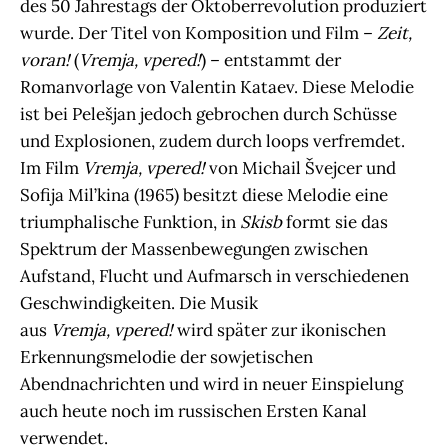
des 50 Jahrestags der Oktoberrevolution produziert
wurde. Der Titel von Komposition und Film –
Zeit,
voran!
(
Vremja, vpered!
) – entstammt der
Romanvorlage von Valentin Kataev. Diese Melodie
ist bei Pelešjan jedoch gebrochen durch Schüsse
und Explosionen, zudem durch loops verfremdet.
Im Film
Vremja, vpered!
von Michail Švejcer und
Sofija Mil’kina (1965) besitzt diese Melodie eine
triumphalische Funktion, in
Skisb
formt sie das
Spektrum der Massenbewegungen zwischen
Aufstand, Flucht und Aufmarsch in verschiedenen
Geschwindigkeiten. Die Musik
aus
Vremja,
vpered!
wird später zur ikonischen
Erkennungsmelodie der sowjetischen
Abendnachrichten und wird in neuer Einspielung
auch heute noch im russischen Ersten Kanal
verwendet.