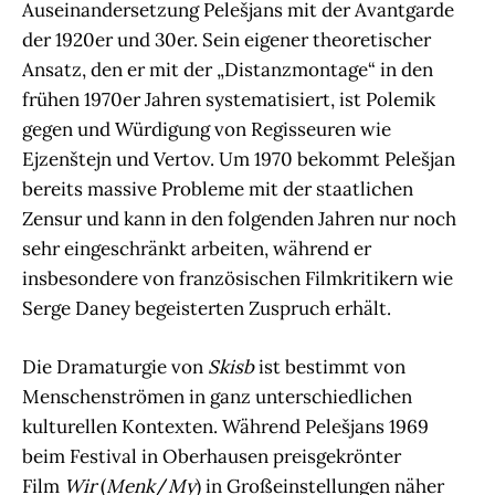
Auseinandersetzung Pelešjans mit der Avantgarde
der 1920er und 30er. Sein eigener theoretischer
Ansatz, den er mit der „Distanzmontage“ in den
frühen 1970er Jahren systematisiert, ist Polemik
gegen und Würdigung von Regisseuren wie
Ejzenštejn und Vertov. Um 1970 bekommt Pelešjan
bereits massive Probleme mit der staatlichen
Zensur und kann in den folgenden Jahren nur noch
sehr eingeschränkt arbeiten, während er
insbesondere von französischen Filmkritikern wie
Serge Daney begeisterten Zuspruch erhält.
Die Dramaturgie von
Skisb
ist bestimmt von
Menschenströmen in ganz unterschiedlichen
kulturellen Kontexten. Während Pelešjans 1969
beim Festival in Oberhausen preisgekrönter
Film
Wir
(
Menk
/
My
) in Großeinstellungen näher