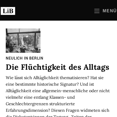
Zum
Inhalt
MENÜ
springen
NEULICH IN BERLIN
Die Flüchtigkeit des Alltags
Wie lässt sich Alltäglichkeit thematisieren? Hat sie
eine bestimmte historische Signatur? Und ist
Alltäglichkeit eine allgemein-menschliche oder nicht
vielmehr eine entlang Klassen- und
Geschlechtergrenzen strukturierte
Erfahrungsdimension? Diesen Fragen widmeten sich
die Diskutant:innen der Tagung „Zeiten der