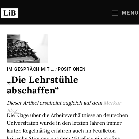
Zum
Inhalt
MENÜ
springen
IM GESPRÄCH MIT …
POSITIONEN
/
„Die Lehrstühle
abschaffen“
Dieser Artikel erscheint zugleich auf dem
Merkur
Blog
.
Die Klage über die Arbeitsverhältnisse an deutschen
Universitäten wurde in den letzten Jahren immer
lauter. Regelmäßig erfahren auch im Feuilleton
kritische Stimmen aus dem Mittelbau ein großes