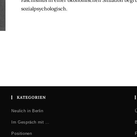
Faschismus in einer ökonomischen Situation begrü
sozialpsychologisch.
KATEGORIEN
Neulich in Berlin
Ü
Im Gespräch mit …
B
Positionen
F