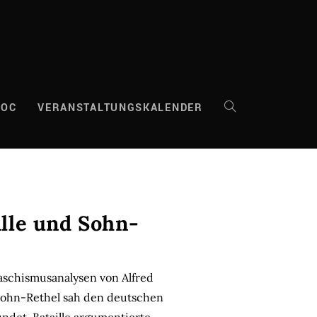
DOC
VERANSTALTUNGSKALENDER
WEBSITE-
SUCHE
UMSCHALTEN
lle und Sohn-
aschismusanalysen von Alfred
 Sohn-Rethel sah den deutschen