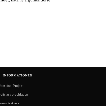
ndet, Bataille argumentierte
INFORMATIONEN
ber das Projekt
eitrag vorschlagen
reundeskreis