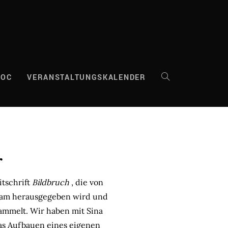
DOC
VERANSTALTUNGSKALENDER
WEBSITE-
SUCHE
UMSCHALTEN
r
itschrift
Bildbruch
, die von
team herausgegeben wird und
ammelt. Wir haben mit Sina
das Aufbauen eines eigenen