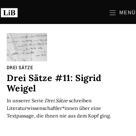
Zum
Inhalt
MENÜ
springen
DREI SÄTZE
Drei Sätze #11: Sigrid
Weigel
In unserer Serie
Drei Sätze
schreiben
Literaturwissenschaftler*innen über eine
Textpassage, die ihnen nie aus dem Kopf ging.