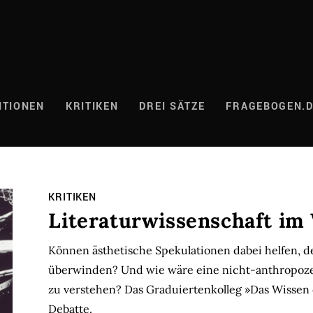
ITIONEN
KRITIKEN
DREI SÄTZE
FRAGEBOGEN.
KRITIKEN
Literaturwissenschaft im
Können ästhetische Spekulationen dabei helfen, 
überwinden? Und wie wäre eine nicht-anthropoze
zu verstehen? Das Graduiertenkolleg »Das Wissen 
Debatte.