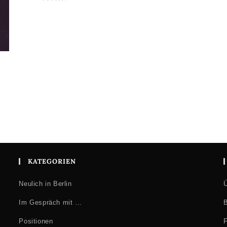
KATEGORIEN
Neulich in Berlin
Ü
Im Gespräch mit …
B
Positionen
F