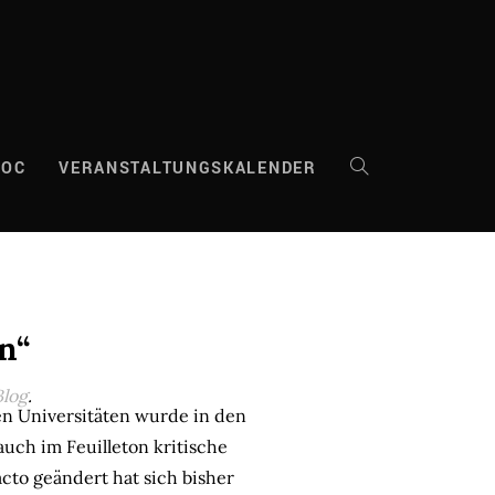
DOC
VERANSTALTUNGSKALENDER
WEBSITE-
SUCHE
UMSCHALTEN
n“
log
.
en Universitäten wurde in den
auch im Feuilleton kritische
cto geändert hat sich bisher