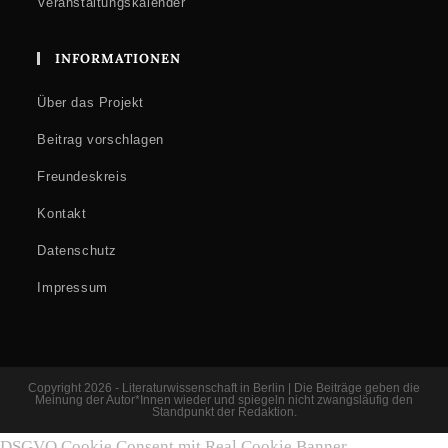
Veranstaltungskalender
INFORMATIONEN
Über das Projekt
Beitrag vorschlagen
Freundeskreis
Kontakt
Datenschutz
Impressum
Copyright 2026 - Literaturwissenschaft in Berlin | Die Beiträge geben die
Meinung der Autor*Innen wieder und spiegeln nicht zwangsläufig den
Standpunkt der Redaktion.
DSGVO Cookie Consent mit Real Cookie Banner