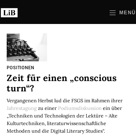
Zum
Inhalt
MENÜ
springen
POSITIONEN
Zeit für einen „conscious
turn“?
Vergangenen Herbst lud die FSGS im Rahmen ihrer
Jahrestagung
zu einer
Podiumsdiskussion
ein über
„Techniken und Technologien der Lektüre – Alte
Kulturtechniken, literaturwissenschaftliche
Methoden und die Digital Literary Studies“.