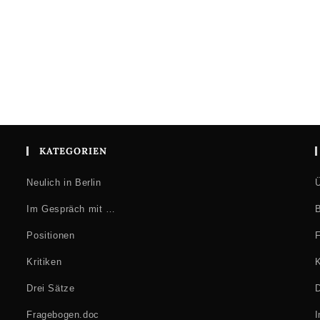
KATEGORIEN
Neulich in Berlin
Ü
Im Gespräch mit …
B
Positionen
F
Kritiken
K
Drei Sätze
D
Fragebogen.doc