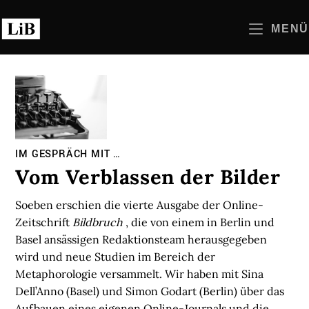
Zum
Inhalt
MENÜ
springen
IM GESPRÄCH MIT …
Vom Verblassen der Bilder
Soeben erschien die vierte Ausgabe der Online-
Zeitschrift
Bildbruch
, die von einem in Berlin und
Basel ansässigen Redaktionsteam herausgegeben
wird und neue Studien im Bereich der
Metaphorologie versammelt. Wir haben mit Sina
Dell’Anno (Basel) und Simon Godart (Berlin) über das
Aufbauen eines eigenen Online-Journals und die