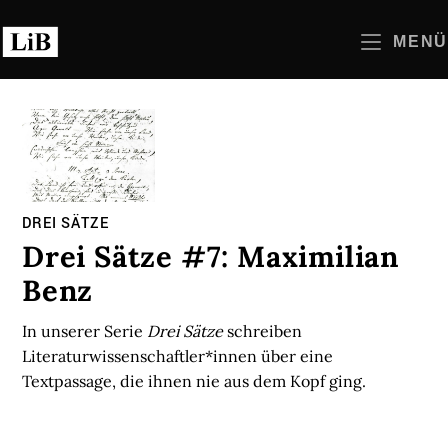
Zum
Inhalt
MENÜ
springen
DREI SÄTZE
Drei Sätze #7: Maximilian
Benz
In unserer Serie
Drei Sätze
schreiben
Literaturwissenschaftler*innen über eine
Textpassage, die ihnen nie aus dem Kopf ging.