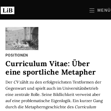
Zum
Inhalt
MENÜ
springen
POSITIONEN
Curriculum Vitae: Über
eine sportliche Metapher
Der
CV
zählt zu den erfolgreichsten Textformen der
Gegenwart und spielt auch im Universitätsbetrieb
eine zentrale Rolle. Seine Bildlichkeit verweist aber
auf eine problematische Eigenlogik. Ein kurzer Gang
durch die Metapherngeschichte des
Curriculum