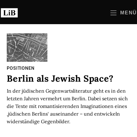
Zum
Inhalt
MENÜ
springen
POSITIONEN
Berlin als Jewish Space?
In der jüdischen Gegenwartsliteratur geht es in den
letzten Jahren vermehrt um Berlin. Dabei setzen sich
die Texte mit romantisierenden Imaginationen eines
‚jüdischen Berlins‘ auseinander – und entwickeln
widerständige Gegenbilder.