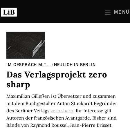
Zum
Inhalt
MENÜ
springen
IM GESPRÄCH MIT …
NEULICH IN BERLIN
/
Das Verlagsprojekt zero
sharp
Maximilian Gilleßen ist Übersetzer und zusammen
mit dem Buchgestalter Anton Stuckardt Begründer
des Berliner Verlags
z
ero
sharp
. Ihr Interesse gilt
Autoren der französischen Avantgarde. Bisher sind
Bände von Raymond Roussel, Jean-Pierre Brisset,