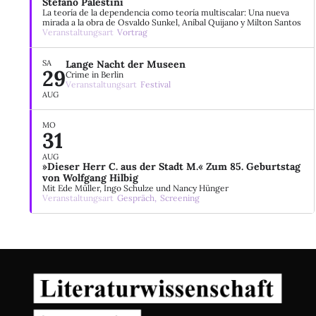
Stefano Palestini
La teoría de la dependencia como teoría multiscalar: Una nueva
mirada a la obra de Osvaldo Sunkel, Aníbal Quijano y Milton Santos
Veranstaltungsart
Vortrag
SA
Lange Nacht der Museen
29
Crime in Berlin
Veranstaltungsart
Festival
AUG
MO
31
AUG
»Dieser Herr C. aus der Stadt M.« Zum 85. Geburtstag
von Wolfgang Hilbig
Mit Ede Müller, Ingo Schulze und Nancy Hünger
Veranstaltungsart
Gespräch,
Screening