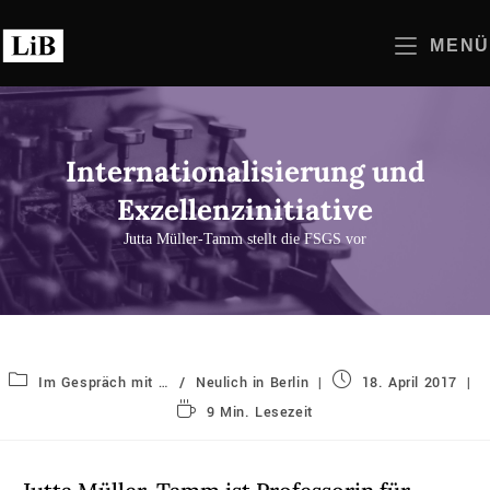
Zum
Inhalt
MENÜ
springen
Internationalisierung und
Exzellenzinitiative
Jutta Müller-Tamm stellt die FSGS vor
Beitrags-
Beitrag
Im Gespräch mit …
/
Neulich in Berlin
18. April 2017
Kategorie:
veröffentlicht:
Lesedauer:
9 Min. Lesezeit