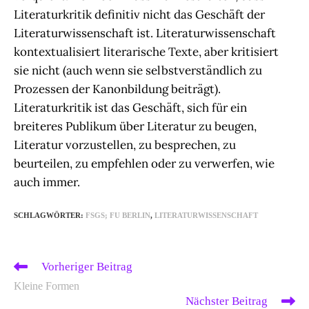
Literaturkritik definitiv nicht das Geschäft der
Literaturwissenschaft ist. Literaturwissenschaft
kontextualisiert literarische Texte, aber kritisiert
sie nicht (auch wenn sie selbstverständlich zu
Prozessen der Kanonbildung beiträgt).
Literaturkritik ist das Geschäft, sich für ein
breiteres Publikum über Literatur zu beugen,
Literatur vorzustellen, zu besprechen, zu
beurteilen, zu empfehlen oder zu verwerfen, wie
auch immer.
SCHLAGWÖRTER
:
FSGS; FU BERLIN
,
LITERATURWISSENSCHAFT
Weitere
Vorheriger Beitrag
Artikel
ansehen
Kleine Formen
Nächster Beitrag